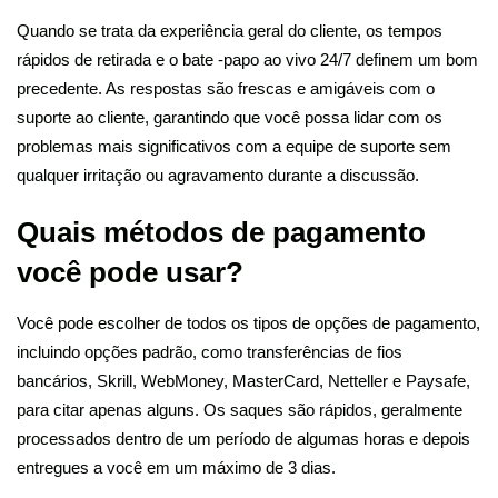
Quando se trata da experiência geral do cliente, os tempos
rápidos de retirada e o bate -papo ao vivo 24/7 definem um bom
precedente. As respostas são frescas e amigáveis com o
suporte ao cliente, garantindo que você possa lidar com os
problemas mais significativos com a equipe de suporte sem
qualquer irritação ou agravamento durante a discussão.
Quais métodos de pagamento
você pode usar?
Você pode escolher de todos os tipos de opções de pagamento,
incluindo opções padrão, como transferências de fios
bancários, Skrill, WebMoney, MasterCard, Netteller e Paysafe,
para citar apenas alguns. Os saques são rápidos, geralmente
processados dentro de um período de algumas horas e depois
entregues a você em um máximo de 3 dias.