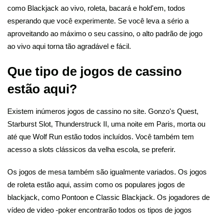
como Blackjack ao vivo, roleta, bacará e hold'em, todos
esperando que você experimente. Se você leva a sério a
aproveitando ao máximo o seu cassino, o alto padrão de jogo
ao vivo aqui torna tão agradável e fácil.
Que tipo de jogos de cassino
estão aqui?
Existem inúmeros jogos de cassino no site. Gonzo's Quest,
Starburst Slot, Thunderstruck II, uma noite em Paris, morta ou
até que Wolf Run estão todos incluídos. Você também tem
acesso a slots clássicos da velha escola, se preferir.
Os jogos de mesa também são igualmente variados. Os jogos
de roleta estão aqui, assim como os populares jogos de
blackjack, como Pontoon e Classic Blackjack. Os jogadores de
vídeo de video -poker encontrarão todos os tipos de jogos