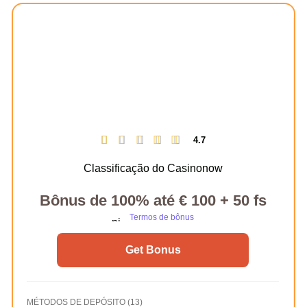
4.7
Classificação do Casinonow
Bônus de 100% até € 100 + 50 fs
Termos de bônus
MÉTODOS DE DEPÓSITO (13)