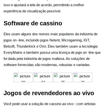
isso e ajustará a tela de acordo, permitindo a melhor
experiência de visualização possível.
Software de cassino
Eles usam alguns dos nomes mais populares da indústria de
jogos on -line, incluindo jogos Netent, Microgaming, IGT,
Betsoft, Thunderkick e Omi. Eles também usam a tecnologia
EveryMatrix e também possui uma licença de jogo on -line que
foi dada pela indústria de jogos maltesa. As soluções de
software fornecidas são modernas, robustas e variadas.
Jogos de revendedores ao vivo
Você pode usar a solução de cassino ao vivo - com artistas