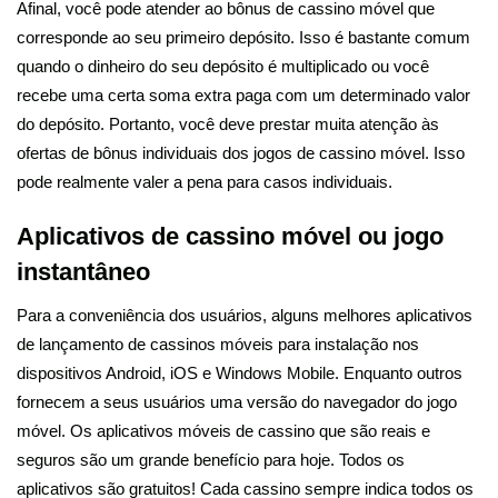
Afinal, você pode atender ao bônus de cassino móvel que
corresponde ao seu primeiro depósito. Isso é bastante comum
quando o dinheiro do seu depósito é multiplicado ou você
recebe uma certa soma extra paga com um determinado valor
do depósito. Portanto, você deve prestar muita atenção às
ofertas de bônus individuais dos jogos de cassino móvel. Isso
pode realmente valer a pena para casos individuais.
Aplicativos de cassino móvel ou jogo
instantâneo
Para a conveniência dos usuários, alguns melhores aplicativos
de lançamento de cassinos móveis para instalação nos
dispositivos Android, iOS e Windows Mobile. Enquanto outros
fornecem a seus usuários uma versão do navegador do jogo
móvel. Os aplicativos móveis de cassino que são reais e
seguros são um grande benefício para hoje. Todos os
aplicativos são gratuitos! Cada cassino sempre indica todos os