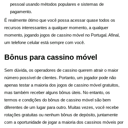
pessoal usando métodos populares e sistemas de
pagamento.
É realmente ótimo que você possa acessar quase todos os
recursos interessantes a qualquer momento, a qualquer
momento, jogando jogos de cassino móvel no Portugal. Afinal,
um telefone celular está sempre com você.
Bônus para cassino móvel
Sem dúvida, os operadores de cassino querem atrair o maior
número possível de clientes. Portanto, um jogador pode não
apenas testar a maioria dos jogos de cassino móvel gratuitos,
mas também receber alguns bônus úteis. No entanto, os
termos e condições do bônus de cassino móvel são bem
diferentes de um lugar para outro. Muitas vezes, você recebe
rotações gratuitas ou nenhum bônus de depósito, juntamente
com a oportunidade de jogar a maioria dos cassinos móveis por