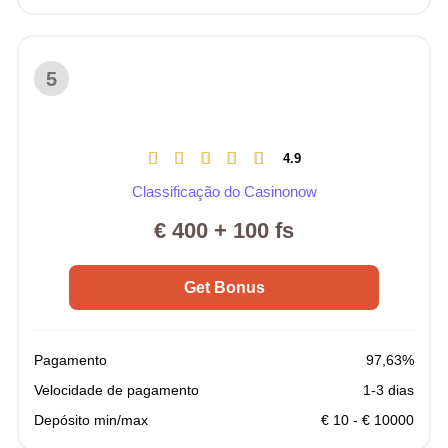
5
4.9
Classificação do Casinonow
€ 400 + 100 fs
Pagamento
97,63%
Velocidade de pagamento
1-3 dias
Depósito min/max
€ 10 - € 10000