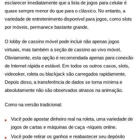
esclarecer imediatamente que a lista de jogos para celular é
quase sempre menor do que para o clássico. No entanto, a
variedade de entretenimento disponível para jogos, como slots
por móveis, permanece bastante grande.
O lobby de cassino móvel pode incluir não apenas jogos
virtuais, mas também a seção de cassino ao vivo móvel.
Obviamente, esta opção é recomendada apenas para conexão
de Internet rápida e estável. Em todos os outros casos, slots,
videooker, roleta ou blackjack são carregados rapidamente.
Depois disso, a transferência de dados se torna mínima e
absolutamente não são observados atrasos na animação.
Como na versão tradicional:
Você pode apostar dinheiro real na roleta, uma variedade de
jogos de cartas e máquinas de caça -níqueis online.
Você pode retirar os ganhos e reabastecer seu depósito