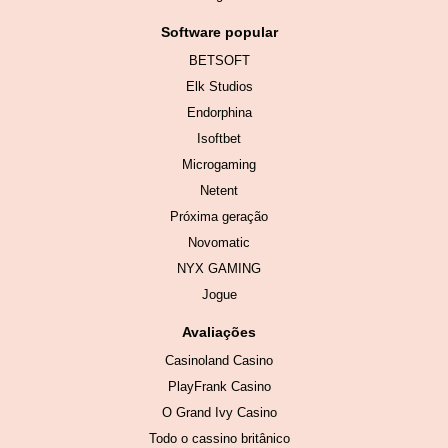
Software popular
BETSOFT
Elk Studios
Endorphina
Isoftbet
Microgaming
Netent
Próxima geração
Novomatic
NYX GAMING
Jogue
Avaliações
Casinoland Casino
PlayFrank Casino
O Grand Ivy Casino
Todo o cassino britânico