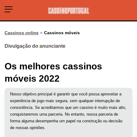
Cassinos online
Cassinos móveis
Divulgação do anunciante
Os melhores cassinos
móveis 2022
Nosso objetivo principal é garantir que você possa aproveitar a
experiência de jogo mais segura, sem qualquer interrupção de
consistência. Se acreditarmos que um cassino é muito mais alto,
conquistaremos uma parceria. No entanto, nossa parceria de
forma alguma desempenha um papel na construção ou decisão
de nossas opiniões.