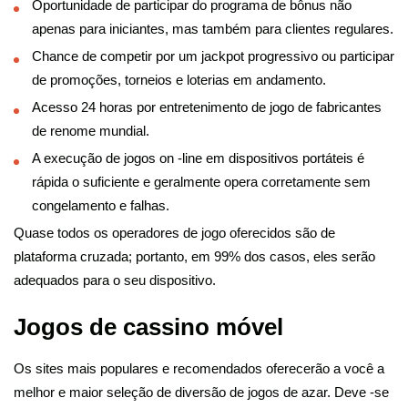
Oportunidade de participar do programa de bônus não
apenas para iniciantes, mas também para clientes regulares.
Chance de competir por um jackpot progressivo ou participar
de promoções, torneios e loterias em andamento.
Acesso 24 horas por entretenimento de jogo de fabricantes
de renome mundial.
A execução de jogos on -line em dispositivos portáteis é
rápida o suficiente e geralmente opera corretamente sem
congelamento e falhas.
Quase todos os operadores de jogo oferecidos são de
plataforma cruzada; portanto, em 99% dos casos, eles serão
adequados para o seu dispositivo.
Jogos de cassino móvel
Os sites mais populares e recomendados oferecerão a você a
melhor e maior seleção de diversão de jogos de azar. Deve -se