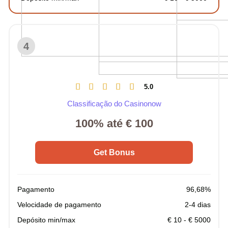
4
5.0
Classificação do Casinonow
100% até € 100
Pagamento
96,68%
Velocidade de pagamento
2-4 dias
Depósito min/max
€ 10 - € 5000