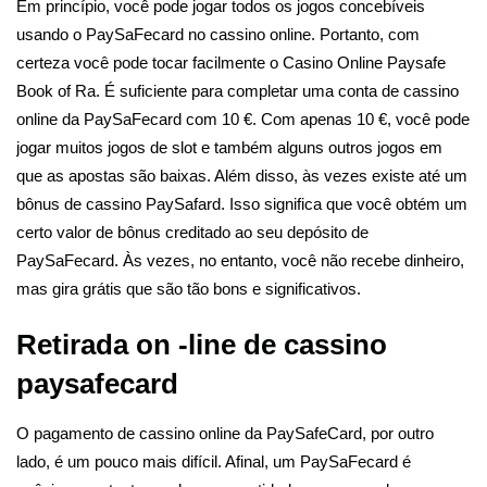
Em princípio, você pode jogar todos os jogos concebíveis
usando o PaySaFecard no cassino online. Portanto, com
certeza você pode tocar facilmente o Casino Online Paysafe
Book of Ra. É suficiente para completar uma conta de cassino
online da PaySaFecard com 10 €. Com apenas 10 €, você pode
jogar muitos jogos de slot e também alguns outros jogos em
que as apostas são baixas. Além disso, às vezes existe até um
bônus de cassino PaySafard. Isso significa que você obtém um
certo valor de bônus creditado ao seu depósito de
PaySaFecard. Às vezes, no entanto, você não recebe dinheiro,
mas gira grátis que são tão bons e significativos.
Retirada on -line de cassino
paysafecard
O pagamento de cassino online da PaySafeCard, por outro
lado, é um pouco mais difícil. Afinal, um PaySaFecard é