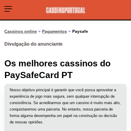
Cassinos online
Pagamentos
Paysafe
Divulgação do anunciante
Os melhores cassinos do
PaySafeCard PT
Nosso objetivo principal é garantir que você possa aproveitar a
experiência de jogo mais segura, sem qualquer interrupção de
consistência. Se acreditarmos que um cassino é muito mais alto,
conquistaremos uma parceria. No entanto, nossa parceria de
forma alguma desempenha um papel na construção ou decisão
de nossas opiniões.