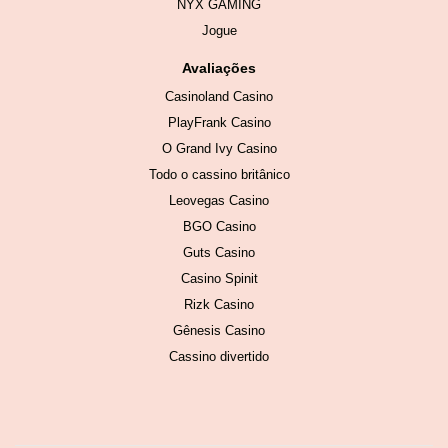
NYX GAMING
Jogue
Avaliações
Casinoland Casino
PlayFrank Casino
O Grand Ivy Casino
Todo o cassino britânico
Leovegas Casino
BGO Casino
Guts Casino
Casino Spinit
Rizk Casino
Gênesis Casino
Cassino divertido