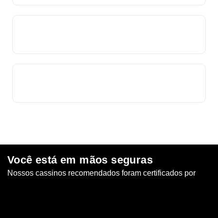
Você está em mãos seguras
Nossos cassinos recomendados foram certificados por