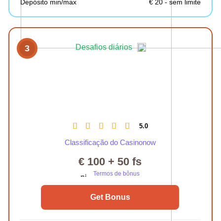
Depósito min/max
€ 20 - sem limite
Desafios diários
3
5.0
Classificação do Casinonow
€ 100 + 50 fs
Termos de bônus