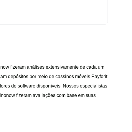
inonow fizeram análises extensivamente de cada um
ram depósitos por meio de cassinos móveis Payforit
res de software disponíveis. Nossos especialistas
asinonow fizeram avaliações com base em suas