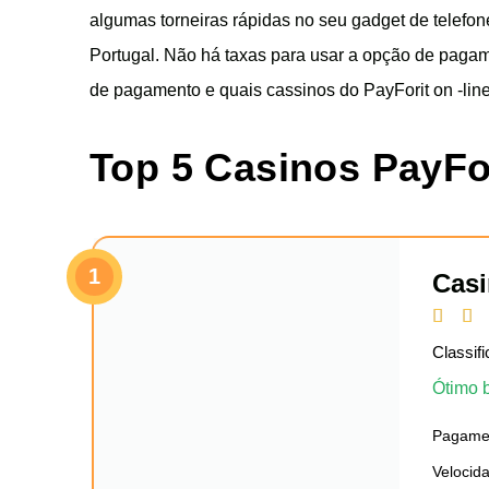
algumas torneiras rápidas no seu gadget de telefon
Portugal. Não há taxas para usar a opção de paga
de pagamento e quais cassinos do PayForit on -line
Top 5 Casinos PayF
1
Casi
Classif
Ótimo 
Pagame
Velocid