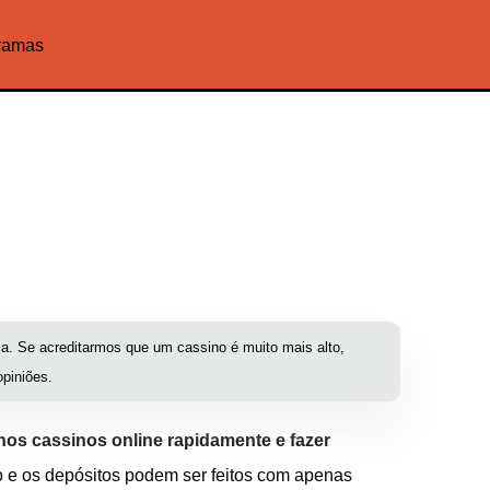
ramas
cia. Se acreditarmos que um cassino é muito mais alto,
piniões.
nos cassinos online rapidamente e fazer
 e os depósitos podem ser feitos com apenas