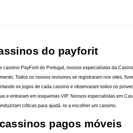
ssinos do payforit
 de cassino PayForit do Portugal, nossos especialistas da Cas
nto. Todos os nossos revisores se registraram nos sites, fize
tando os jogos de cada cassino e observaram todos os provedo
taxas e entraram em esquemas VIP. Nossos especialistas em C
nduziram críticas para ajudá -lo a escolher um cassino.
 cassinos pagos móveis