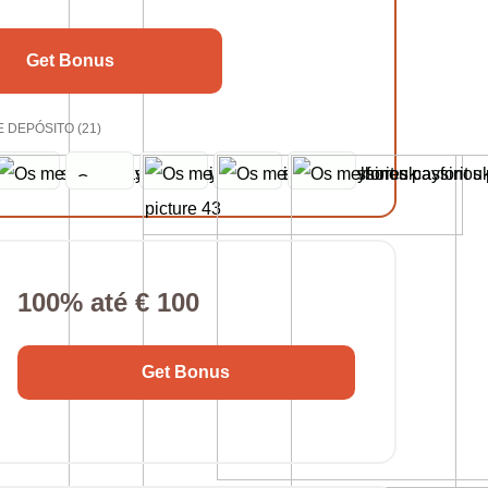
 DEPÓSITO (21)
100% até € 100