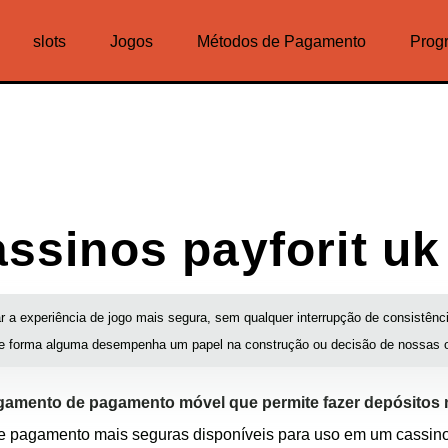
slots
Jogos
Métodos de Pagamento
Prog
ssinos payforit uk
tar a experiência de jogo mais segura, sem qualquer interrupção de consistên
de forma alguma desempenha um papel na construção ou decisão de nossas o
agamento de pagamento móvel que permite fazer depósitos 
de pagamento mais seguras disponíveis para uso em um cassino