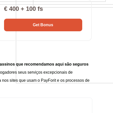
€ 400 + 100 fs
cassinos que recomendamos aqui são seguros
jogadores seus serviços excepcionais de
a nos sites que usam o PayForit e os processos de