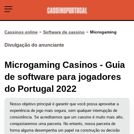
Cassinos online
Software de cassino
Microgaming
Divulgação do anunciante
Microgaming Casinos - Guia
de software para jogadores
do Portugal 2022
Nosso objetivo principal é garantir que você possa aproveitar a
experiência de jogo mais segura, sem qualquer interrupção de
consistência. Se acreditarmos que um cassino é muito mais alto,
conquistaremos uma parceria. No entanto, nossa parceria de
forma alguma desempenha um papel na construção ou decisão