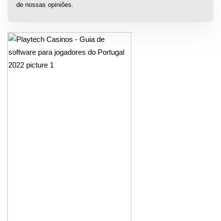
de nossas opiniões.