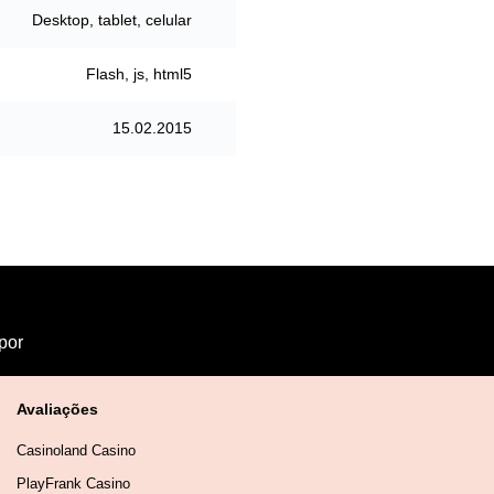
Desktop, tablet, celular
Flash, js, html5
15.02.2015
por
Avaliações
Casinoland Casino
PlayFrank Casino