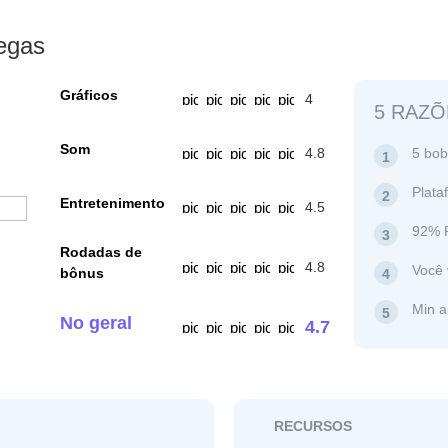
egas
Gráficos
4
5 RAZÕ
Som
4.8
5 bob
Plata
Entretenimento
4.5
92% 
Rodadas de
4.8
Você 
bônus
Min a
No geral
4.7
RECURSOS