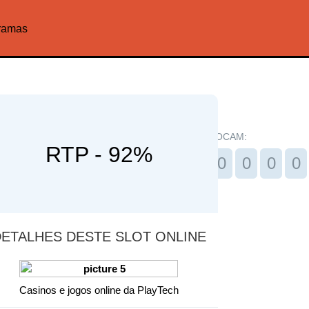
ramas
nedmachineundefined-
TOCAM:
RTP - 92%
0
0
0
0
ETALHES DESTE SLOT ONLINE
Casinos e jogos online da PlayTech