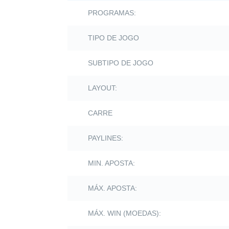
PROGRAMAS:
TIPO DE JOGO
SUBTIPO DE JOGO
LAYOUT:
CARRE
PAYLINES:
MIN. APOSTA:
MÁX. APOSTA:
MÁX. WIN (MOEDAS):