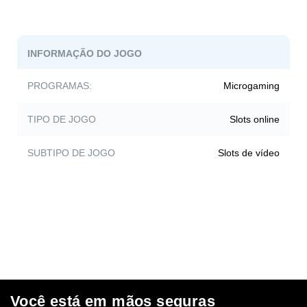
INFORMAÇÃO DO JOGO
PROGRAMAS:
Microgaming
TIPO DE JOGO
Slots online
SUBTIPO DE JOGO
Slots de vídeo
Você está em mãos seguras