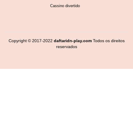
Cassino divertido
Copyright © 2017-2022
daftaridn-play.com
Todos os direitos
reservados