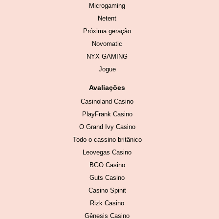
Microgaming
Netent
Próxima geração
Novomatic
NYX GAMING
Jogue
Avaliações
Casinoland Casino
PlayFrank Casino
O Grand Ivy Casino
Todo o cassino britânico
Leovegas Casino
BGO Casino
Guts Casino
Casino Spinit
Rizk Casino
Gênesis Casino