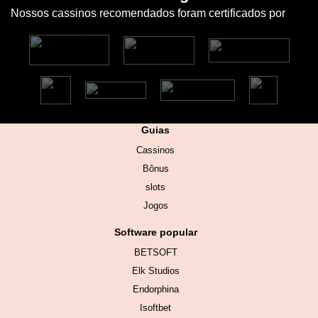
Nossos cassinos recomendados foram certificados por
Guias
Cassinos
Bônus
slots
Jogos
Software popular
BETSOFT
Elk Studios
Endorphina
Isoftbet