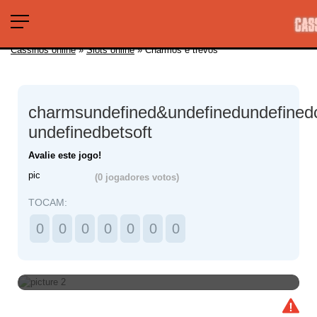
Cassinos online
»
Slots online
»
Charmos e trevos
charmsundefined&undefinedundefinedc
undefinedbetsoft
Avalie este jogo!
(0 jogadores votos)
TOCAM:
0
0
0
0
0
0
0