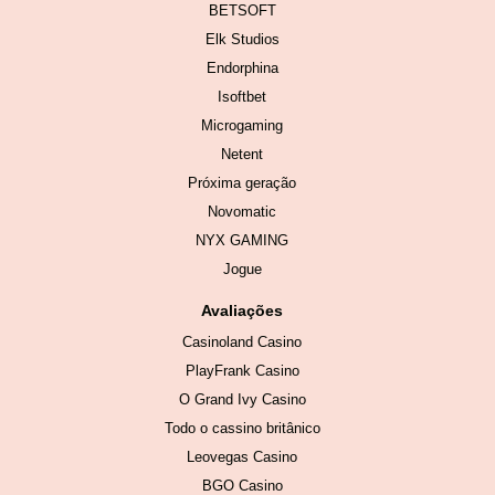
BETSOFT
Elk Studios
Endorphina
Isoftbet
Microgaming
Netent
Próxima geração
Novomatic
NYX GAMING
Jogue
Avaliações
Casinoland Casino
PlayFrank Casino
O Grand Ivy Casino
Todo o cassino britânico
Leovegas Casino
BGO Casino