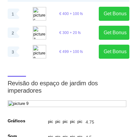
€ 400 + 100 fs
€ 300 + 20 fs
€ 499 + 100 fs
Revisão do espaço de jardim dos
imperadores
Gráficos
4.75
Som