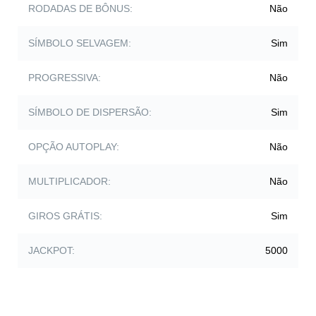
RODADAS DE BÔNUS:
Não
SÍMBOLO SELVAGEM:
Sim
PROGRESSIVA:
Não
SÍMBOLO DE DISPERSÃO:
Sim
OPÇÃO AUTOPLAY:
Não
MULTIPLICADOR:
Não
GIROS GRÁTIS:
Sim
JACKPOT:
5000