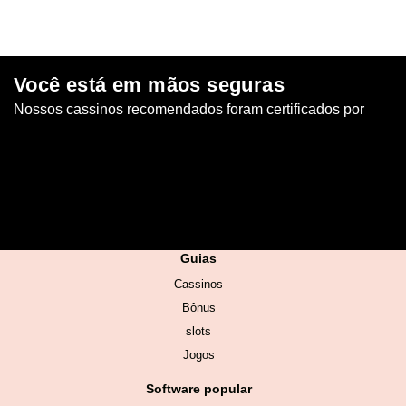
Você está em mãos seguras
Nossos cassinos recomendados foram certificados por
Guias
Cassinos
Bônus
slots
Jogos
Software popular