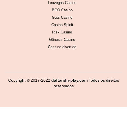
Leovegas Casino
BGO Casino
Guts Casino
Casino Spinit
Rizk Casino
Gênesis Casino
Cassino divertido
Copyright © 2017-2022
daftaridn-play.com
Todos os direitos
reservados