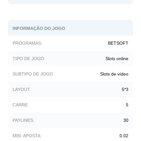
INFORMAÇÃO DO JOGO
PROGRAMAS:
BETSOFT
TIPO DE JOGO
Slots online
SUBTIPO DE JOGO
Slots de vídeo
LAYOUT:
5*3
CARRE
5
PAYLINES:
30
MIN. APOSTA:
0.02