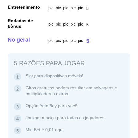
Entretenimento
5
Rodadas de
5
bônus
No geral
5
5 RAZÕES PARA JOGAR
Slot para dispositivos móveis!
Giros gratuitos podem resultar em selvagens e
multiplicadores extras
Opção AutoPlay para você
Jackpot maciço para todos os jogadores!
Min Bet é 0,01 aqui