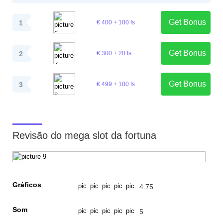
€ 400 + 100 fs
€ 300 + 20 fs
€ 499 + 100 fs
Revisão do mega slot da fortuna
Gráficos
4.75
Som
5