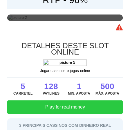
RTP - 96%
DETALHES DESTE SLOT
ONLINE
Jogar cassinos e jogos online
5
128
1
500
CARRETEL
PAYLINES
MIN. APOSTA
MÁX. APOSTA
3 PRINCIPAIS CASSINOS COM DINHEIRO REAL