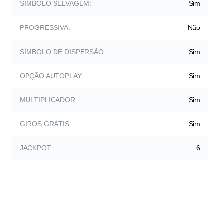
SÍMBOLO SELVAGEM:
Sim
PROGRESSIVA:
Não
SÍMBOLO DE DISPERSÃO:
Sim
OPÇÃO AUTOPLAY:
Sim
MULTIPLICADOR:
Sim
GIROS GRÁTIS:
Sim
JACKPOT:
6