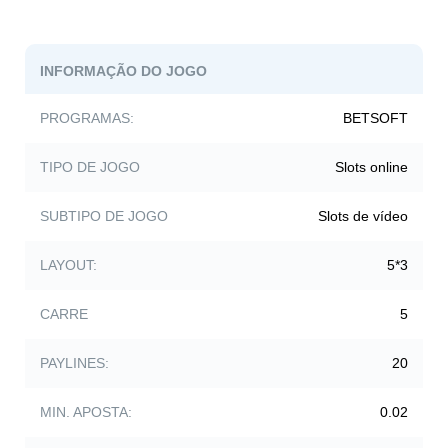
INFORMAÇÃO DO JOGO
PROGRAMAS:
BETSOFT
TIPO DE JOGO
Slots online
SUBTIPO DE JOGO
Slots de vídeo
LAYOUT:
5*3
CARRE
5
PAYLINES:
20
MIN. APOSTA:
0.02