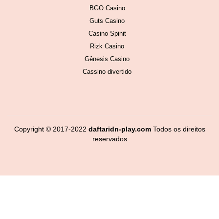
BGO Casino
Guts Casino
Casino Spinit
Rizk Casino
Gênesis Casino
Cassino divertido
Copyright © 2017-2022
daftaridn-play.com
Todos os direitos
reservados