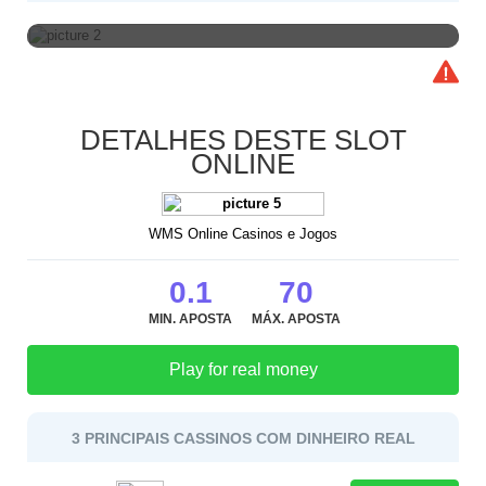
DETALHES DESTE SLOT
ONLINE
WMS Online Casinos e Jogos
0.1
70
MIN. APOSTA
MÁX. APOSTA
3 PRINCIPAIS CASSINOS COM DINHEIRO REAL