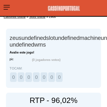
Cassinos online
»
Slots online
»
Zeus
zeusundefinedslotundefinedmachineun
undefinedwms
Avalie este jogo!
(0 jogadores votos)
TOCAM:
0
0
0
0
0
0
0
RTP - 96,02%