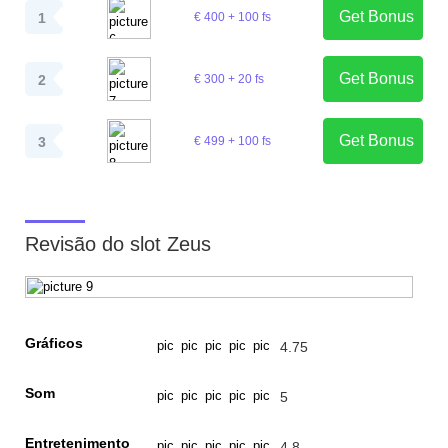
€ 400 + 100 fs
€ 300 + 20 fs
€ 499 + 100 fs
Revisão do slot Zeus
Gráficos
4.75
Som
5
Entretenimento
4.8