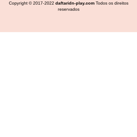
Copyright © 2017-2022
daftaridn-play.com
Todos os direitos
reservados